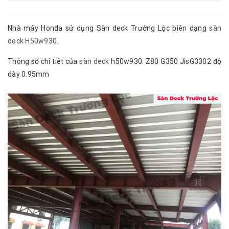
Nhà máy Honda sử dụng Sàn deck Trường Lộc biên dạng
sàn
deck H50w930
.
Thông số chi tiêt của
sàn deck
h50w930: Z80 G350 JisG3302 độ
dày 0.95mm