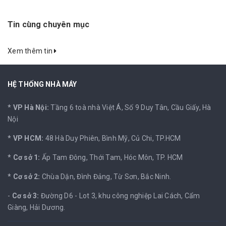
Tin cùng chuyên mục
Xem thêm tin
HỆ THỐNG NHÀ MÁY
*
VP Hà Nội:
Tầng 6 toà nhà Việt Á, Số 9 Duy Tân, Cầu Giấy, Hà
Nội
*
VP HCM:
48 Hà Duy Phiên, Bình Mỹ, Củ Chi, TP.HCM
*
Cơ sở 1:
Ấp Tam Đông, Thới Tam, Hóc Môn, TP. HCM
*
Cơ sở 2:
Chùa Dận, Đình Đảng, Từ Sơn, Bắc Ninh.
-
Cơ sở 3:
Đường D6 - Lot 3, khu công nghiệp Lai Cách, Cẩm
Giàng, Hải Dương.