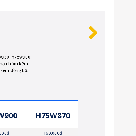
0w930, h75w900,
c mạ nhôm kẽm
i kèm đồng bộ.
W900
H75W870
000đ
160.000đ