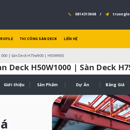
0814313668
/
truonglo
PROFILE
THI CÔNG SÀN DECK
LIÊN HỆ
W1000 | Sàn Deck H75w900 | H50W930
Sàn Deck H50W1000 | Sàn Deck H
Dự Án
Bảng Giá
Giới thiệu
Sản Phẩm
iá