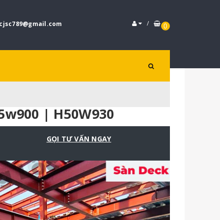
/
cjsc789@gmail.com
0
75w900 | H50W930
GỌI TƯ VẤN NGAY