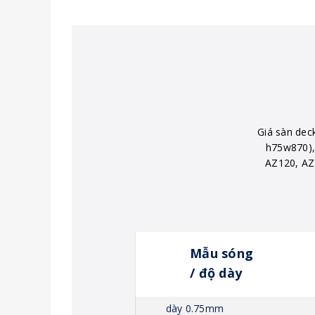
Giá sàn dec
h75w870),
AZ120, AZ1
Mẫu sóng
/ độ dày
dày 0.75mm