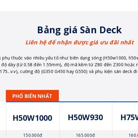
Bảng giá Sàn Deck
Liên hệ để nhận được giá ưu đãi nhất
k phụ thuộc vào nhiều yếu tố như: biên dạng sóng (H50w1000, h5
 độ dày (từ 0.58 đến 1.55mm), độ mã kẽm từ Z80 đến Z300 hoặ
75...v.v), cường độ (G350 G450 hay G550) và phụ kiện sàn deck đ
PHỔ BIẾN NHẤT
H50W930
H75
H50W1000
165.000đ
160.
150.000đ