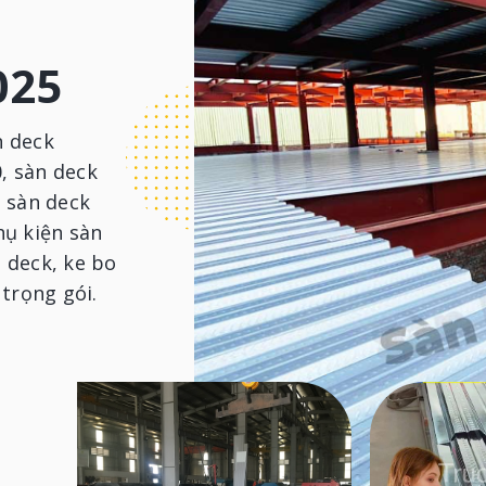
025
n deck
, sàn deck
, sàn deck
phụ kiện sàn
 deck, ke bo
 trọng gói.