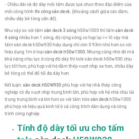
- Chiều dài và độ dày mỗi tấm được lựa chọn theo đặc điểm của
mỗi công trình
thi công sàn deck
. (khoảng cách giữa các dầm,
chiều dày bê tông cẩn đổ).
Như vậy so với tấm
sàn deck 3 sóng
h50w1000 thì tấm
sàn deck
4 sóng
nhiều hơn 1 sóng, độ rộng sóng co hẹp lại >> Vì vậy mà
tấm sàn deck h50w930 hiệu dụng chỉ còn 0.93m nhỏ hơn so với
hiệu dụng 1m ở loại
sàn deck h50w1000
. Nhưng cũng nhờ đó mà
khả năng chịu lực ở cùng độ dày thì tole sàn deck h50w930 chịu
lực tốt hơn, phù hợp với hệ dầm thép vượt nhịp xa hơn, chiều dày
bê tông có thể đổ tối đa dày hơn.
Kết luận:
sàn deck H50W930
phù hợp với hệ nhà thép công
nghiệp có đọ vượt nhịp trung bình lớn, phù hợp với hệ nhà chịu tải
trọng trung bình và lớn hơn so với tấm tole
sàn deck
h50w1000
phù hợp và hiệu quả kinh tế ở cả công trình dân dụng và công
trình công nghiệp.
Tính độ dày tối ưu cho tấm