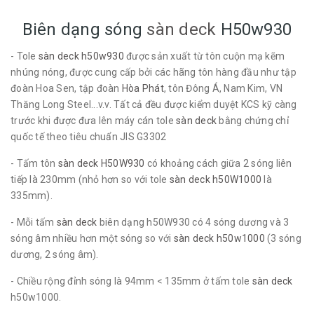
Biên dạng sóng
sàn deck
H50w930
- Tole
sàn deck h50w930
được sản xuất từ tôn cuộn mạ kẽm
nhúng nóng, được cung cấp bởi các hãng tôn hàng đầu như tập
đoàn Hoa Sen, tập đoàn
Hòa Phát
, tôn Đông Á, Nam Kim, VN
Thăng Long Steel...v.v. Tất cả đều được kiểm duyệt KCS kỹ càng
trước khi được đưa lên máy cán tole
sàn deck
bằng chứng chỉ
quốc tế theo tiêu chuẩn JIS G3302
- Tấm tôn
sàn deck H50W930
có khoảng cách giữa 2 sóng liên
tiếp là 230mm (nhỏ hơn so với tole
sàn deck h50W1000
là
335mm).
- Mỗi tấm
sàn deck
biên dạng h50W930 có 4 sóng dương và 3
sóng âm nhiều hơn một sóng so với
sàn deck h50w1000
(3 sóng
dương, 2 sóng âm).
- Chiều rộng đỉnh sóng là 94mm < 135mm ở tấm tole
sàn deck
h50w1000.