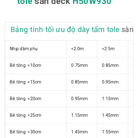
tole
sàn deck
H50W930
Bảng tính tối ưu độ dày tấm tole
sàn 
Nhịp dầm phụ
<2.0m
<2.5m
<3
Bê tông <10cm
0.75mm
0.85mm
0
Bê tông <15cm
0.85mm
0.95mm
1
Bê tông <20cm
0.95mm
1.15mm
1
Bê tông <25cm
1.15mm
1.45mm
1
Bê tông <30cm
1.45mm
1.55mm
H