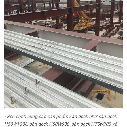
- Bên cạnh cung cấp sản phẩm
sàn deck
như
sàn deck
H50W1000
,
sàn deck H50W930
,
sàn deck H75w900
và