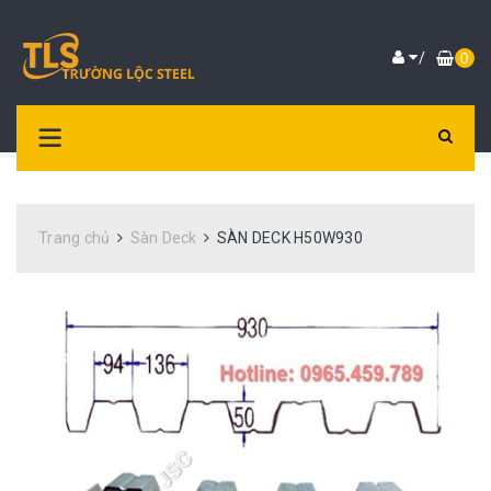
/
0
Trang chủ
Sàn Deck
SÀN DECK H50W930