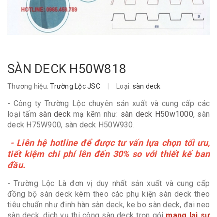
SÀN DECK H50W818
Thương hiệu:
Trường Lộc JSC
|
Loại:
sàn deck
- Công ty Trường Lộc chuyên sản xuất và cung cấp các
loại tấm
sàn deck
mạ kẽm như:
sàn deck H50w1000
, sàn
deck H75W900, sàn deck H50W930.
- Liên hệ hotline để được tư vấn lựa chọn tối ưu,
tiết kiệm chi phí lên đến 30% so với thiết kế ban
đầu.
- Trường Lộc Là đơn vị duy nhất sản xuất và cung cấp
đồng bộ sàn deck kèm theo các phụ kiện sàn deck theo
tiêu chuẩn như đinh hàn sàn deck, ke bo sàn deck, đai neo
sàn deck, dịch vụ thi công sàn deck trọn gói
mang lại sự