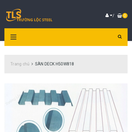
/
0
Trang chủ
SÀN DECK H50W818