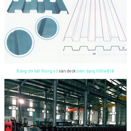
Bảng chi tiết thông số
sàn deck
biên dạng h50w818