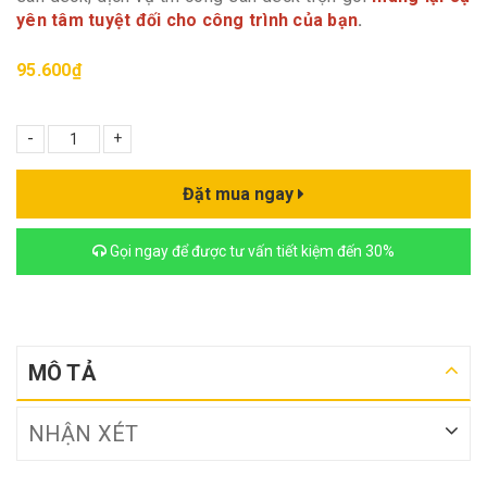
yên tâm tuyệt đối cho công trình của bạn
.
95.600₫
-
+
Đặt mua ngay
Gọi ngay để được tư vấn tiết kiệm đến 30%
MÔ TẢ
NHẬN XÉT