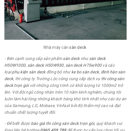
Nhà máy cán
sàn deck
- Bên cạnh cung cấp sản phẩm
sàn deck
như
sàn deck
H50W1000
,
sàn deck H50W930
,
sàn deck H75w900
và các
loại
phụ kiện sàn deck
đồng bộ như
ke bo sàn deck
,
đinh hàn sàn
deck
, thì công ty Trường Lộc cũng cung cấp dịch vụ
thi công sàn
deck trọn gói
với những công trình có khối lượng từ 1000m2 trở
lên. Với đội ngũ công nhân trên 10 năm kinh nghiệm, chúng tôi
luôn làm hài lòng những khách hàng khó tính nhất như các dự án
của Samsung, LG, Mobase, Vinfast bởi độ thẩm mỹ cao và đạt
chuẩn chất lượng tuyệt đối.
- Để biết được
báo giá thi công sàn deck trọn gói
, quý khách vui
lòng liên hệ hotline
0965 459 789
để được tư vấn lựa chọn tối ưu,