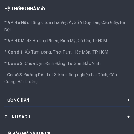
HỆ THỐNG NHÀ MÁY
*
VP Hà Nội:
Tầng 6 toà nhà Việt Á, Số 9 Duy Tân, Cầu Giấy, Hà
Nội
*
VP HCM:
48 Hà Duy Phiên, Bình Mỹ, Củ Chi, TP.HCM
*
Cơ sở 1:
Ấp Tam Đông, Thới Tam, Hóc Môn, TP. HCM
*
Cơ sở 2:
Chùa Dận, Đình Đảng, Từ Sơn, Bắc Ninh.
-
Cơ sở 3:
Đường D6 - Lot 3, khu công nghiệp Lai Cách, Cẩm
Giàng, Hải Dương.
HƯỚNG DẪN
CHÍNH SÁCH
TẢI BÁO GIÁ SÀN DECK