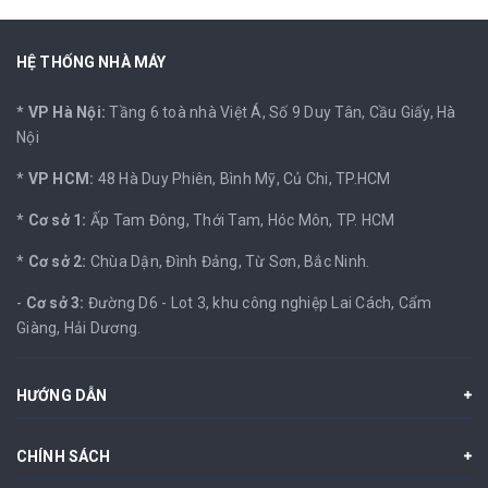
HỆ THỐNG NHÀ MÁY
*
VP Hà Nội:
Tầng 6 toà nhà Việt Á, Số 9 Duy Tân, Cầu Giấy, Hà
Nội
*
VP HCM:
48 Hà Duy Phiên, Bình Mỹ, Củ Chi, TP.HCM
*
Cơ sở 1:
Ấp Tam Đông, Thới Tam, Hóc Môn, TP. HCM
*
Cơ sở 2:
Chùa Dận, Đình Đảng, Từ Sơn, Bắc Ninh.
-
Cơ sở 3:
Đường D6 - Lot 3, khu công nghiệp Lai Cách, Cẩm
Giàng, Hải Dương.
HƯỚNG DẪN
CHÍNH SÁCH