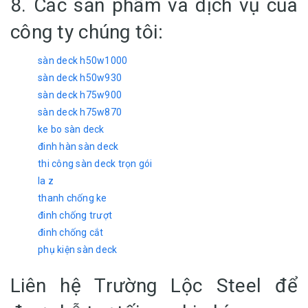
8. Các sản phẩm và dịch vụ của
công ty chúng tôi:
sàn deck h50w1000
sàn deck h50w930
sàn deck h75w900
sàn deck h75w870
ke bo sàn deck
đinh hàn sàn deck
thi công sàn deck trọn gói
la z
thanh chống ke
đinh chống trượt
đinh chống cắt
phụ kiện sàn deck
Liên hệ Trường Lộc Steel để