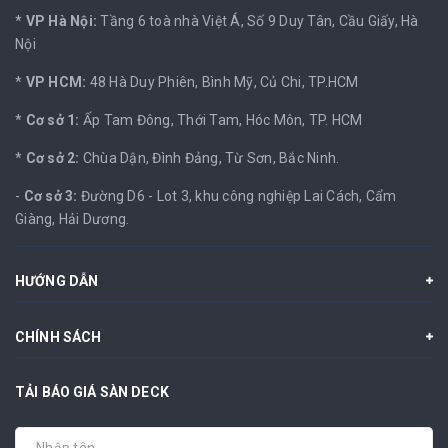
*
VP Hà Nội:
Tầng 6 toà nhà Việt Á, Số 9 Duy Tân, Cầu Giấy, Hà
Nội
*
VP HCM:
48 Hà Duy Phiên, Bình Mỹ, Củ Chi, TP.HCM
*
Cơ sở 1:
Ấp Tam Đông, Thới Tam, Hóc Môn, TP. HCM
*
Cơ sở 2:
Chùa Dận, Đình Đảng, Từ Sơn, Bắc Ninh.
-
Cơ sở 3:
Đường D6 - Lot 3, khu công nghiệp Lai Cách, Cẩm
Giàng, Hải Dương.
HƯỚNG DẪN
CHÍNH SÁCH
TẢI BÁO GIÁ SÀN DECK