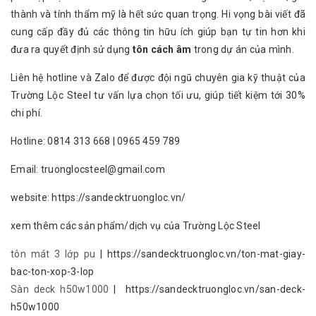
thành và tính thẩm mỹ là hết sức quan trọng. Hi vọng bài viết đã
cung cấp đầy đủ các thông tin hữu ích giúp bạn tự tin hơn khi
đưa ra quyết định sử dụng
tôn cách âm
trong dự án của mình.
Liên hệ hotline và Zalo để được đội ngũ chuyên gia kỹ thuật của
Trường Lộc Steel tư vấn lựa chọn tối ưu, giúp tiết kiệm tới 30%
chi phí.
Hotline: 0814 313 668 | 0965 459 789
Email: truonglocsteel@gmail.com
website: https://sandecktruongloc.vn/
xem thêm các sản phẩm/dịch vụ của Trường Lộc Steel
tôn mát 3 lớp pu
| https://sandecktruongloc.vn/ton-mat-giay-
bac-ton-xop-3-lop
Sàn deck h50w1000
| https://sandecktruongloc.vn/san-deck-
h50w1000