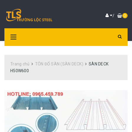
/
0
Trang chủ
TÔN ĐỔ SÀN (SÀN DECK)
SÀN DECK
H50W600