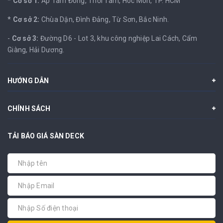
*
Cơ sở 1:
Ấp Tam Đông, Thới Tam, Hóc Môn, TP. HCM
*
Cơ sở 2:
Chùa Dận, Đình Đảng, Từ Sơn, Bắc Ninh.
-
Cơ sở 3:
Đường D6 - Lot 3, khu công nghiệp Lai Cách, Cẩm
Giàng, Hải Dương.
HƯỚNG DẪN
CHÍNH SÁCH
TẢI BÁO GIÁ SÀN DECK