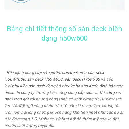
Bảng chi tiết thông số sàn deck biên
dạng h50w600
- Bên cạnh cung cấp sản phẩm
sàn deck
như
sàn deck
H50W1000
,
sàn deck H50W930
,
sàn deck H75w900
và các
loại
phụ kiện sàn deck
đồng bộ như
ke bo sàn deck
,
đinh hàn sàn
deck
, thì công ty Trường Lộc cũng cung cấp dịch vụ
thi công sàn
deck trọn gói
với những công trình có khối lượng từ 1000m2 trở
lên. Với đội ngũ công nhân trên 10 năm kinh nghiệm, chúng tôi
luôn làm hài lòng những khách hàng khó tính nhất như các dự án
của Samsung, LG, Mobase, Vinfast bởi độ thẩm mỹ cao và đạt
chuẩn chất lượng tuyệt đối.