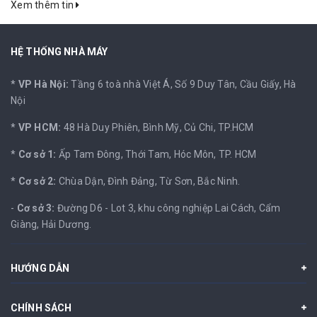
Xem thêm tin
HỆ THỐNG NHÀ MÁY
*
VP Hà Nội:
Tầng 6 toà nhà Việt Á, Số 9 Duy Tân, Cầu Giấy, Hà
Nội
*
VP HCM:
48 Hà Duy Phiên, Bình Mỹ, Củ Chi, TP.HCM
*
Cơ sở 1:
Ấp Tam Đông, Thới Tam, Hóc Môn, TP. HCM
*
Cơ sở 2:
Chùa Dận, Đình Đảng, Từ Sơn, Bắc Ninh.
-
Cơ sở 3:
Đường D6 - Lot 3, khu công nghiệp Lai Cách, Cẩm
Giàng, Hải Dương.
HƯỚNG DẪN
CHÍNH SÁCH