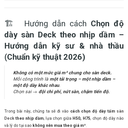
🏗️ Hướng dẫn cách
Chọn độ
dày sàn Deck theo nhịp dầm –
Hướng dẫn kỹ sư & nhà thầu
(Chuẩn kỹ thuật 2026)
Không có một mức giá m² chung cho sàn deck.
Mỗi công trình là
một tải trọng – một nhịp dầm –
một độ dày khác nhau
.
Chọn sai →
đội chi phí, nứt sàn, chậm tiến độ.
Trong bài này, chúng ta sẽ đi vào
cách chọn độ dày tấm
sàn
Deck
theo nhịp dầm
, lựa chọn giữa
H50, H75
, chọn độ dày nào
và lý do tại sao
không nên mua theo giá m²
.