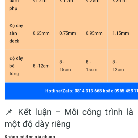
dầm
<1.2 m
< 1.7m
< 2.5m
< 3mm
phụ
Độ dày
sàn
0.65mm
0.75mm
0.95mm
1.15mm
deck
Độ dày
8 -
8 -
8 -
bê
8 -12cm
15cm
15cm
12cm
tông
Hotline/Zalo:
0814 313
668 hoặc
0965 459 7
📌 Kết luận – Mỗi công trình là
một độ dày riêng
Không có đơn giá chung.