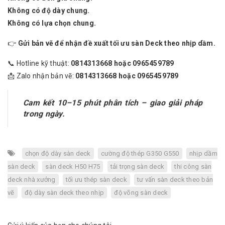
Không có độ dày chung.
Không có lựa chọn chung.
👉
Gửi bản vẽ để nhận đề xuất tối ưu sàn Deck theo nhịp dầm.
📞 Hotline kỹ thuật:
0814313668 hoặc 0965459789
📩 Zalo nhận bản vẽ:
0814313668 hoặc 0965459789
Cam kết 10–15 phút phân tích – giao giải pháp
trong ngày.
chọn độ dày sàn deck
cường độ thép G350 G550
nhịp dầm
sàn deck
sàn deck H50 H75
tải trọng sàn deck
thi công sàn
deck nhà xưởng
tối ưu thép sàn deck
tư vấn sàn deck theo bản
vẽ
độ dày sàn deck theo nhịp
độ võng sàn deck