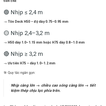
tiền chế
:
🟢 Nhịp ≤ 2,4 m
→
Tôn Deck H50 – độ dày 0.75–0.95 mm
🟡 Nhịp 2,4–3,2 m
→
H50 dày 1.0–1.15 mm hoặc H75 dày 0.8–1.0 mm
🔴 Nhịp ≥ 3,2 m
→
Ưu tiên H75 – dày 1.0–1.2 mm
🎯 Quy tắc ngắn gọn:
Nhịp càng lớn → chiều cao sóng càng lớn → tiết
kiệm thép chịu lực phía trên.