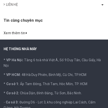
LIÊN HỆ
Tin cùng chuyên mục
Xem thêm tin
HỆ THỐNG NHÀ MÁY
*
VP Hà Nội:
Tầng 6 toà nhà Việt Á, Số 9 Duy Tân, Cầu Giấy, Hà
Nội
*
VP HCM:
48 Hà Duy Phiên, Bình Mỹ, Củ Chi, TP.HCM
*
Cơ sở 1:
Ấp Tam Đông, Thới Tam, Hóc Môn, TP. HCM
*
Cơ sở 2:
Chùa Dận, Đình Đảng, Từ Sơn, Bắc Ninh.
-
Cơ sở 3:
Đường D6 - Lot 3, khu công nghiệp Lai Cách, Cẩm
Giàng, Hải Dương.