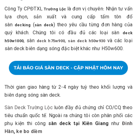
Công Ty CPĐTXL
là đơn vị chuyên
Nhận tư vấn
Trường Lộc
:
lựa chọn, sản xuất và cung cấp tấm tôn đổ
sàn
(
) theo yêu cầu từng đơn hàng của
decking
sàn deck
quý khách. Chúng tôi có đầu đủ các loại sàn
deck
, sàn
,
và các loại
h50w1000
deck h75w900
sàn deck h50w930
sàn deck biên dạng sóng đặc biệt khác như H50w600.
Thời gian giao hàng từ 2-4 ngày tuỳ theo khối lượng và
biên dạng sóng sàn deck.
Sàn Deck Trường Lộc
luôn đầy đủ chứng chỉ CO/CQ theo
tiêu chuẩn quốc tế. Ngoài ra chúng tôi còn phân phối các
phụ kiện thi công
sàn deck tại Kiên Giang
như
Đinh
Hàn
,
ke bo diềm