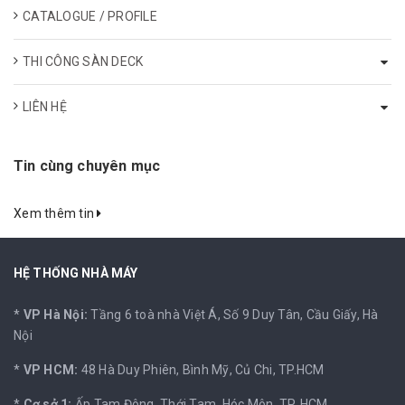
CATALOGUE / PROFILE
THI CÔNG SÀN DECK
LIÊN HỆ
Tin cùng chuyên mục
Xem thêm tin
HỆ THỐNG NHÀ MÁY
*
VP Hà Nội:
Tầng 6 toà nhà Việt Á, Số 9 Duy Tân, Cầu Giấy, Hà
Nội
*
VP HCM:
48 Hà Duy Phiên, Bình Mỹ, Củ Chi, TP.HCM
*
Cơ sở 1:
Ấp Tam Đông, Thới Tam, Hóc Môn, TP. HCM