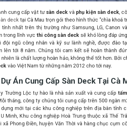
ạnh cung cấp vật tư
sàn deck
và
phụ kiện sàn deck
, c
sàn deck
tại Cà Mau trọn gói theo hình thức "chìa khoá 
 tính nhất trên thị trường như Samsung, LG, Canon v
 trong lĩnh vực
thi công sàn deck
sẽ khó lòng đáp ứng
i đội ngũ công nhân và kỹ sư lành nghề, được đào tạ
 lên tới 8 năm. Chúng tôi cam kết sẽ hoàn thành đún
nhiên là chất lượng hoàn hảo, không thể tốt hơn. Bởi ch
eck
vào Việt Nam từ những năm 2012 cho tới nay.
 Dự Án Cung Cấp Sàn Deck Tại Cà 
y Trường Lộc tự hào là nhà sản xuất và cung cấp
tấm
ỗi tháng, công ty chúng tôi cung cấp trên 500 ngàn 
 dựng mới tại các khu công nghiệp trên địa bàn tỉnh
 U Minh, Khu công nghiệp Hoà Trung thuộc xã Thế Trâ
i xã Phong Điền, huyện Văn Thời và hàng chục cụm cô