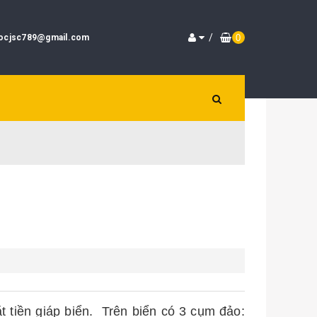
/
locjsc789@gmail.com
0
t tiền giáp biển. Trên biển có 3 cụm đảo: