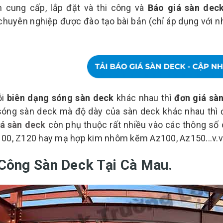
 cung cấp, lắp đặt và thi công và
Báo giá sàn deck
chuyên nghiệp được đào tạo bài bản (chỉ áp dụng với n
ỗi
biên dạng sóng sàn deck
khác nhau thì
đơn giá sà
óng sàn deck mà độ dày của sàn deck khác nhau thì đ
iá sàn deck
còn phụ thuộc rất nhiều vào các thông số
00, Z120 hay mạ hợp kim nhôm kẽm Az100, Az150...v.v
 Công Sàn Deck Tại Cà Mau.