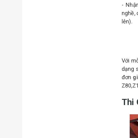
- Nhận
nghề, 
lên).
Với m
dạng s
đơn
g
Z80,Z1
Thi