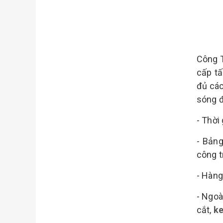
Công 
cấp t
đủ các
sóng đ
- Thời
- Bản
công t
- Hàng
- Ngoà
cắt,
ke