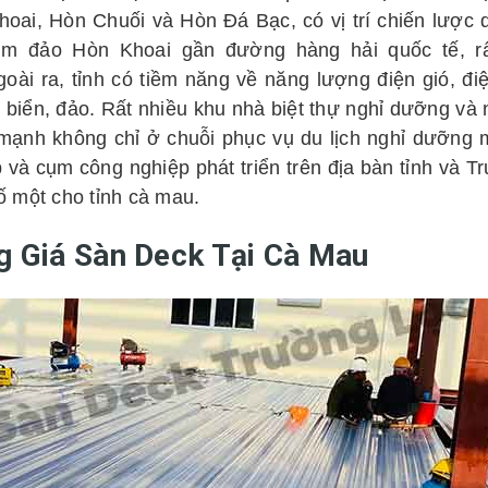
oai, Hòn Chuối và Hòn Đá Bạc, có vị trí chiến lược 
ụm đảo Hòn Khoai gần đường hàng hải quốc tế, rất
goài ra, tỉnh có tiềm năng về năng lượng điện gió, đi
h biển, đảo. Rất nhiều khu nhà biệt thự nghỉ dưỡng v
mạnh không chỉ ở chuỗi phục vụ du lịch nghỉ dưỡng
 và cụm công nghiệp phát triển trên địa bàn tỉnh và 
 một cho tỉnh cà mau.
g Giá Sàn Deck Tại Cà Mau