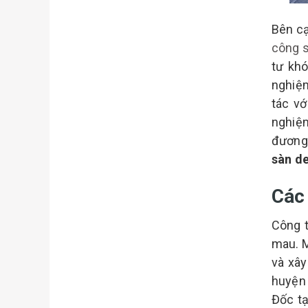
Bên c
công 
tư khó
nghiệm
tác vớ
nghiệm
đương 
sàn d
Các
Công t
mau. M
và xây
huyện
Đốc tạ