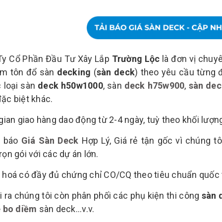
Ty Cổ Phần Đầu Tư Xây Lắp
Trường Lộc
là đơn vị chuy
ấm tôn đổ sàn
decking
(
sàn deck
) theo yêu cầu từng 
 loại sàn
deck h50w1000
, sàn
deck h75w900
,
sàn de
ặc biệt khác.
 gian giao hàng dao động từ 2-4 ngày, tuỳ theo khối lượ
g báo
Giá Sàn Deck
Hợp Lý, Giá rẻ tận gốc vì chúng tôi
rọn gói với các dự án lớn.
 hoá có đầy đủ chứng chỉ CO/CQ theo tiêu chuẩn quốc 
i ra chúng tôi còn phân phối các phụ kiện thi công
sàn 
 bo diềm
sàn deck...v.v.