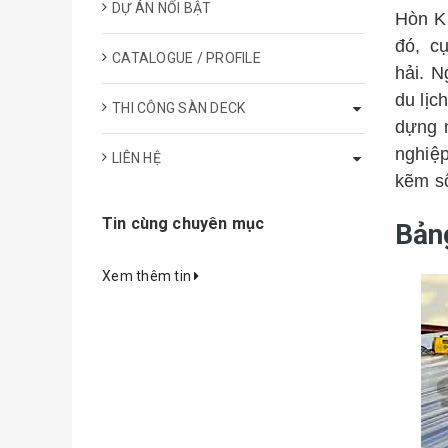
DỰ ÁN NỔI BẬT
Hòn Kh
đó, c
CATALOGUE / PROFILE
hải. N
du lịc
THI CÔNG SÀN DECK
dựng 
nghiệp
LIÊN HỆ
kẽm số
Tin cùng chuyên mục
Bản
Xem thêm tin