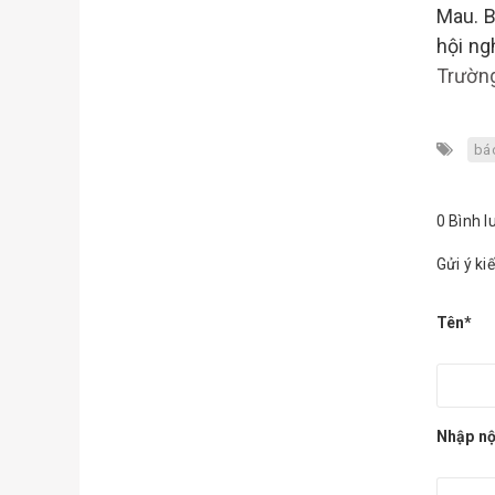
Mau. B
hội ng
Trườn
bá
0 Bình l
Gửi ý ki
Tên*
Nhập nộ