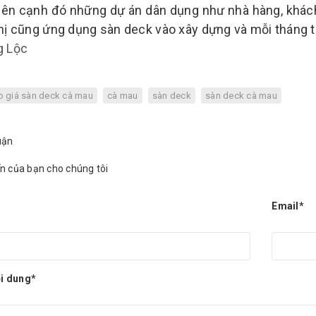
ên cạnh đó những dự án dân dụng như nhà hàng, khách s
hị cũng ứng dụng sàn deck vào xây dựng và mỗi tháng t
g Lộc
o giá sàn deck cà mau
cà mau
sàn deck
sàn deck cà mau
uận
ến của bạn cho chúng tôi
Email*
i dung*