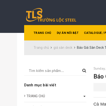
TRANG CHỦ
DỰ ÁN NỔI BẬT
CATALOGUE / 
Trang chủ
giá sàn deck
Báo Giá Sàn Deck 
Sunday,
Báo 
Danh mục bài viết
TRANG CHỦ
Cà Mau