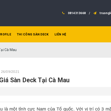
0814313668
/
truong
PROFILE
THI CÔNG SÀN DECK
LIÊN HỆ
Tại Cà Mau
 26/09/2021
Giá Sàn Deck Tại Cà Mau
 là một tỉnh cực Nam của Tổ quốc. Với vị trí có 3 mặ