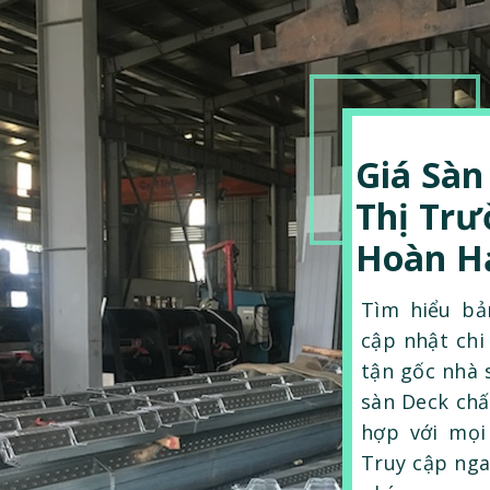
Giá Sàn
Thị Trư
Hoàn H
Tìm hiểu bả
cập nhật chi 
tận gốc nhà 
sàn Deck chấ
hợp với mọi
Truy cập nga