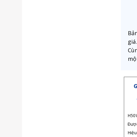
Bản
giá
Cùn
một
G
H50W
Được
Hiệu