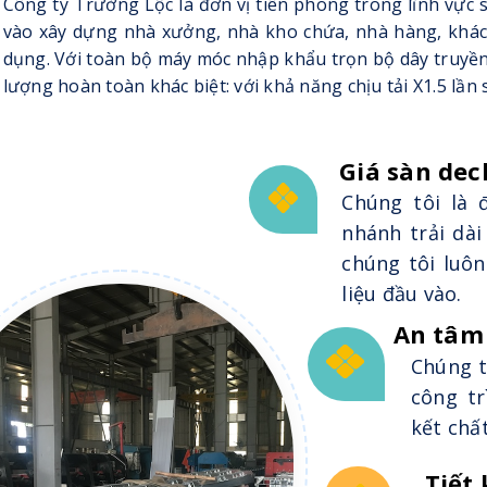
Công ty Trường Lộc là đơn vị tiên phong trong lĩnh vự
vào xây dựng nhà xưởng, nhà kho chứa, nhà hàng, khách
dụng. Với toàn bộ máy móc nhập khẩu trọn bộ dây truyề
lượng hoàn toàn khác biệt: với khả năng chịu tải X1.5 lần 
Giá sàn dec
Chúng tôi là đ
nhánh trải dài
chúng tôi luô
liệu đầu vào.
An tâm
Chúng t
công tr
kết chấ
Tiết 