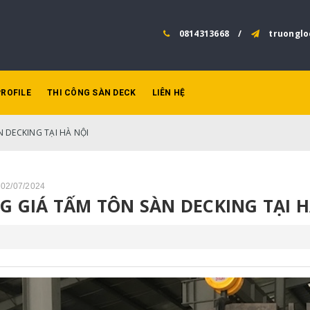
0814313668
/
truonglo
PROFILE
THI CÔNG SÀN DECK
LIÊN HỆ
 DECKING TẠI HÀ NỘI
 02/07/2024
G GIÁ TẤM TÔN SÀN DECKING TẠI H