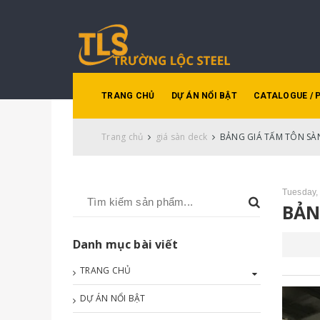
TRANG CHỦ
DỰ ÁN NỔI BẬT
CATALOGUE / 
Trang chủ
giá sàn deck
BẢNG GIÁ TẤM TÔN SÀN
Tuesday,
BẢN
Danh mục bài viết
TRANG CHỦ
DỰ ÁN NỔI BẬT