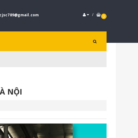
/
cjsc789@gmail.com
0
À NỘI