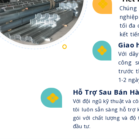
Chúng 
nghiệp
tối đa
kết tiế
Giao 
Với dây
công s
trước t
1-2 ngà
Hỗ Trợ Sau Bán H
Với đội ngũ kỹ thuật và 
tôi luôn sẵn sàng hỗ trợ
gói với chất lượng và đ
đầu tư.