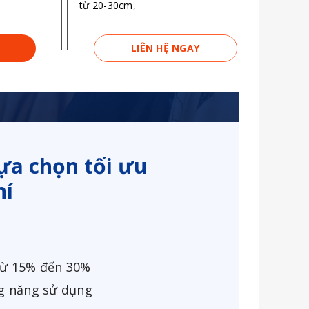
từ 20-30cm,
,
LIÊN HỆ NGAY
ựa chọn tối ưu
hí
 từ 15% đến 30%
ng năng sử dụng