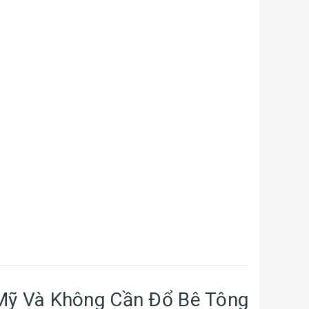
ép bằng
p ghép
ắp ghép
đổ bê tông
 Mỹ Và Không Cần Đổ Bê Tông