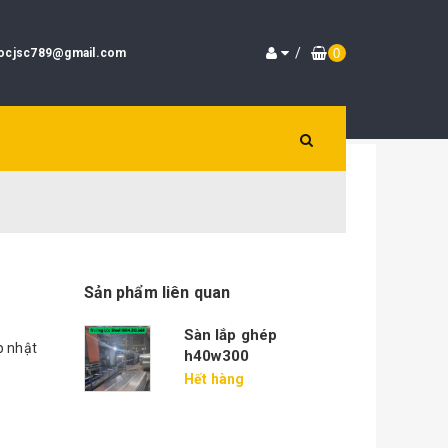
/
locjsc789@gmail.com
0
Sản phẩm liên quan
ép giá bao
Sàn lắp ghép
p nhật
h40w300
Hết hàng
ép chịu lực