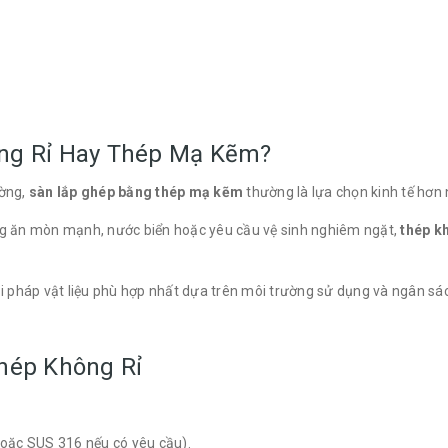
ng Rỉ Hay Thép Mạ Kẽm?
ường,
sàn lắp ghép bằng thép mạ kẽm
thường là lựa chọn kinh tế hơn n
ờng ăn mòn mạnh, nước biển hoặc yêu cầu vệ sinh nghiêm ngặt,
thép k
ải pháp vật liệu phù hợp nhất dựa trên môi trường sử dụng và ngân s
hép Không Rỉ
hoặc SUS 316 nếu có yêu cầu).