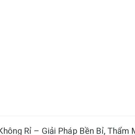
Sàn lắp gh
thép
Hết hàng
Tôn sàn lắ
Hết hàng
Sàn thép l
không cần 
Hết hàng
hông Rỉ – Giải Pháp Bền Bỉ, Thẩm