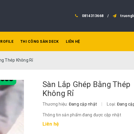
0814313668
/
truong
PROFILE
THI CÔNG SÀN DECK
LIÊN HỆ
ng Thép Không Rỉ
Sàn Lắp Ghép Bằng Thép
Không Rỉ
Sàn lắp gh
Thương hiệu:
Đang cập nhật
|
Loại:
Đang cậ
nhiêu,
Hết hàng
Thông tin sản phẩm đang được cập nhật
Liên hệ
Sàn lắp gh