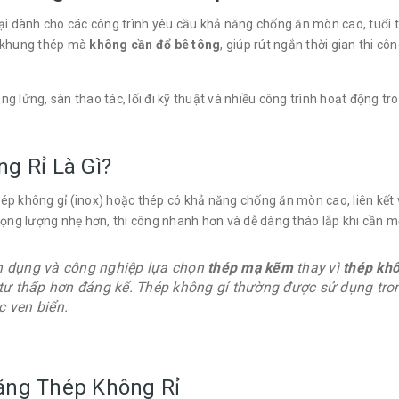
ại dành cho các công trình yêu cầu khả năng chống ăn mòn cao, tuổi th
ệ khung thép mà
không cần đổ bê tông
, giúp rút ngắn thời gian thi c
g lửng, sàn thao tác, lối đi kỹ thuật và nhiều công trình hoạt động t
g Rỉ Là Gì?
ép không gỉ (inox) hoặc thép có khả năng chống ăn mòn cao, liên kết 
rọng lượng nhẹ hơn, thi công nhanh hơn và dễ dàng tháo lắp khi cần mở
ân dụng và công nghiệp lựa chọn
thép mạ kẽm
thay vì
thép khô
tư thấp hơn đáng kể. Thép không gỉ thường được sử dụng tro
 ven biển.
ằng Thép Không Rỉ